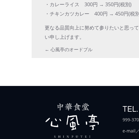
・カレーライス 300円 → 350円(税別)
・チキンカツカレー 400円 → 450円(税別
更なる品質向上に努めて参りたいと思っ
い申し上げます。
Post
←
心風亭のオードブル
navigation
TEL.
999-3
e-mail